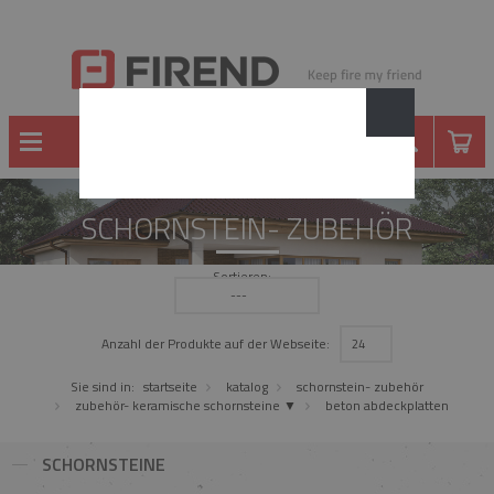
SCHORNSTEIN- ZUBEHÖR
Sortieren:
---
Anzahl der Produkte auf der Webseite:
24
Sie sind in:
startseite
katalog
schornstein- zubehör
zubehör- keramische schornsteine ▼
beton abdeckplatten
SCHORNSTEINE