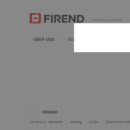
ÜBER UNS
SCHORNSTEINE
METAL
EE/PV
FRÜHER
Sie sind in:
startseite
katalog
ee/pv
solarmodul hal