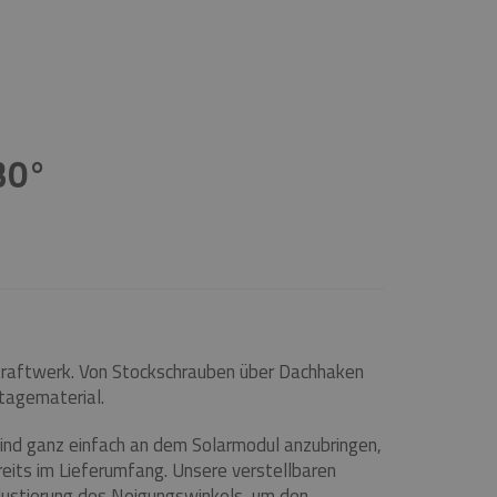
30°
nkraftwerk. Von Stockschrauben über Dachhaken
ntagematerial.
nd ganz einfach an dem Solarmodul anzubringen,
eits im Lieferumfang. Unsere verstellbaren
 Justierung des Neigungswinkels, um den