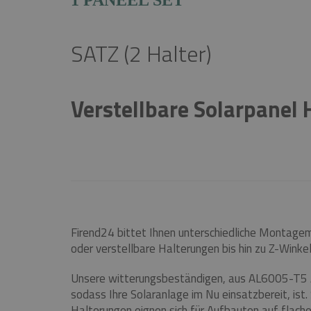
1 PANEEL SET
SATZ (2 Halter)
Verstellbare Solarpanel
Firend24 bittet Ihnen unterschiedliche Montagem
oder verstellbare Halterungen bis hin zu Z-Winke
Unsere witterungsbeständigen, aus AL6005-T5 A
sodass Ihre Solaranlage im Nu einsatzbereit, is
Halterungen eignen sich für Aufbauten auf flach