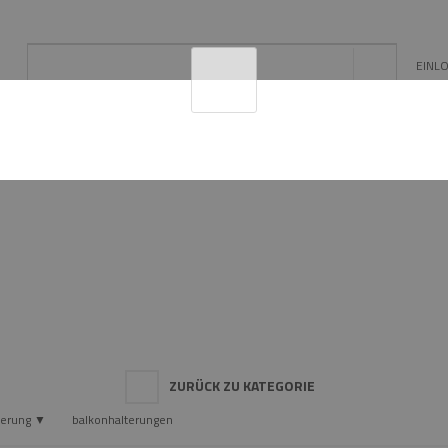
EINL
L
EE/PV
SCHORNSTEIN- ZUBEHÖR
KONFIGUR
ZURÜCK ZU KATEGORIE
terung ▼
balkonhalterungen