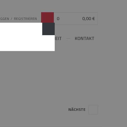
0
0,00 €
OGGEN
/
REGISTRIEREN
ATOR
ZUSAMMENARBEIT
KONTAKT
NÄCHSTE