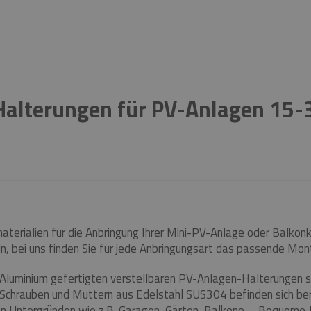
 Halterungen für PV-Anlagen 15-
aterialien für die Anbringung Ihrer Mini-PV-Anlage oder Balko
ln, bei uns finden Sie für jede Anbringungsart das passende Mo
luminium gefertigten verstellbaren PV-Anlagen-Halterungen si
t. Schrauben und Muttern aus Edelstahl SUS304 befinden sich ber
en Untergründen wie z.B. Garagen, Gärten, Balkone... . Bequeme