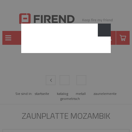
METALL
Sie sind in:
startseite
katalog
metall
zaunelemente
geometrisch
ZAUNPLATTE MOZAMBIK