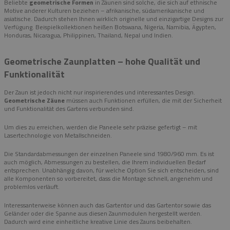
Beliebte
geometrische Formen
in Zäunen sind solche, die sich auf ethnische
Motive anderer Kulturen beziehen – afrikanische, südamerikanische und
asiatische. Dadurch stehen Ihnen wirklich originelle und einzigartige Designs zur
Verfügung. Beispielkollektionen heißen Botswana, Nigeria, Namibia, Ägypten,
Honduras, Nicaragua, Philippinen, Thailand, Nepal und Indien.
Geometrische Zaunplatten – hohe Qualität und
Funktionalität
Der Zaun ist jedoch nicht nur inspirierendes und interessantes Design.
Geometrische Zäune
müssen auch Funktionen erfüllen, die mit der Sicherheit
und Funktionalität des Gartens verbunden sind.
Um dies zu erreichen, werden die Paneele sehr präzise gefertigt – mit
Lasertechnologie von Metallschneiden.
Die Standardabmessungen der einzelnen Paneele sind 1980/960 mm. Es ist
auch möglich, Abmessungen zu bestellen, die Ihrem individuellen Bedarf
entsprechen. Unabhängig davon, für welche Option Sie sich entscheiden, sind
alle Komponenten so vorbereitet, dass die Montage schnell, angenehm und
problemlos verläuft.
Interessanterweise können auch das Gartentor und das Gartentor sowie das
Geländer oder die Spanne aus diesen Zaunmodulen hergestellt werden.
Dadurch wird eine einheitliche kreative Linie des Zauns beibehalten.