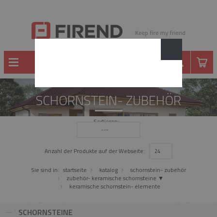
SCHORNSTEIN- ZUBEHÖR
Sortieren:
---
Anzahl der Produkte auf der Webseite:
24
Sie sind in:
startseite
katalog
schornstein- zubehör
zubehör- keramische schornsteine ▼
keramische schornstein- elemente
SCHORNSTEINE