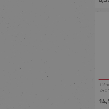
Lüftu
24 x 
14,