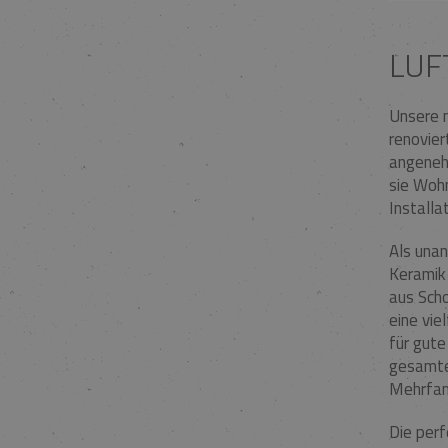
LUF
Unsere 
renovie
angenehm
sie Wohn
Installa
Als unan
Keramik 
aus Scho
eine vie
für gut
gesamte
Mehrfam
Die per