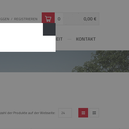
0
0,00 €
OGGEN
/
REGISTRIEREN
ATOR
ZUSAMMENARBEIT
KONTAKT
zahl der Produkte auf der Webseite:
24