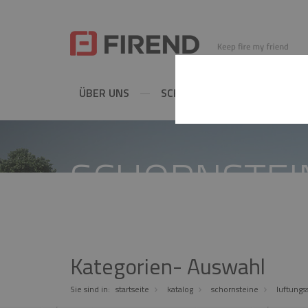
ÜBER UNS
SCHORNSTEINE
METAL
SCHORNSTEI
Kategorien- Auswahl
Sie sind in:
startseite
katalog
schornsteine
luftungs