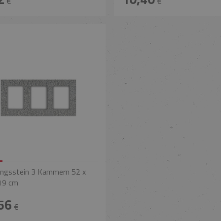
€
€
ngsstein 3 Kammern 52 x
19 cm
56
€