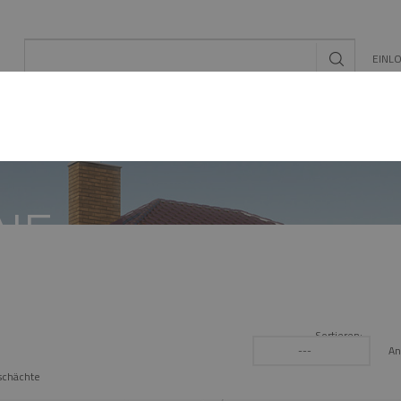
EINL
L
EE/PV
SCHORNSTEIN- ZUBEHÖR
KONFIGUR
NE
Sortieren:
An
---
schächte