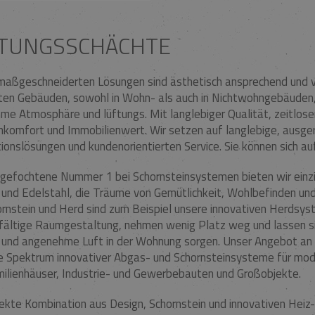
TUNGSSCHÄCHTE
maßgeschneiderten Lösungen sind ästhetisch ansprechend und v
rten Gebäuden, sowohl in Wohn- als auch in Nichtwohngebäuden
e Atmosphäre und lüftungs. Mit langlebiger Qualität, zeitlose
komfort und Immobilienwert. Wir setzen auf langlebige, ausge
tionslösungen und kundenorientierten Service. Sie können sich au
gefochtene Nummer 1 bei Schornsteinsystemen bieten wir einzi
und Edelstahl, die Träume von Gemütlichkeit, Wohlbefinden und
rnstein und Herd sind zum Beispiel unsere innovativen Herdsyst
lfältige Raumgestaltung, nehmen wenig Platz weg und lassen si
e und angenehme Luft in der Wohnung sorgen. Unser Angebot an
 Spektrum innovativer Abgas- und Schornsteinsysteme für mod
ilienhäuser, Industrie- und Gewerbebauten und Großobjekte.
fekte Kombination aus Design, Schornstein und innovativen Hei