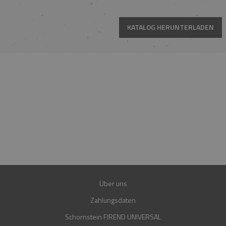
KATALOG HERUNTERLADEN
HOTLINE
MO.-FR. 08:00-16:00 UHR
+49 15223961781
+49 15202849560
E-MAIL
SHOP@FIREND24.DE
GARANTIE
30 JAHRE
Über uns
Zahlungsdaten
Schornstein FIREND UNIVERSAL