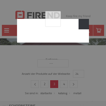
METALL
Sortieren:
---
Anzahl der Produkte auf der Webseite:
24
2
3
4
Sie sind in:
startseite
katalog
metall
SCHORNSTEINE