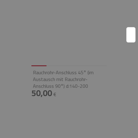
Rauchrohr-Anschluss 45° (im
Austausch mit Rauchrohr-
Anschluss 90°) d:140-200
50,00
€