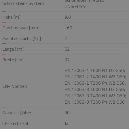
Schornstein- System
UNIVERSAL
Höhe [m]
9,0
Durchmesser [mm]
160
Zusatzschacht [St.]
2
Länge [cm]
52
Breite [cm]
37
EN 13063-1 T600 N1 D3 G50;
EN 13063-2 T400 N1 W2 O50;
EN 13063-2 T200 P1 W2 O50;
EN- Normen
EN 13063-3 T600 N1 D3 G50;
EN 13063-3 T400 N1 W2 O50;
EN 13063-3 T200 P1 W2 O50
Garantie [Jahre]
30
CE- Zertifikat
Ja