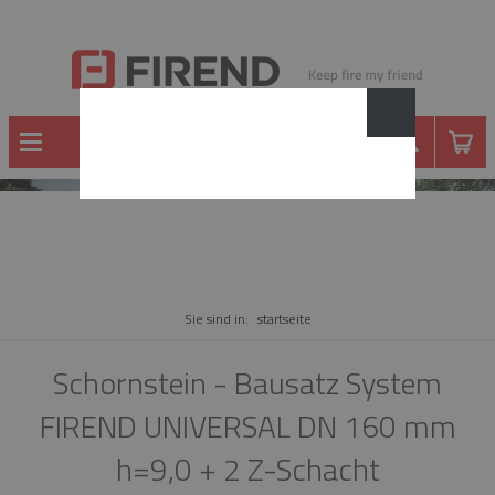
WARE
Sie sind in:
startseite
Schornstein - Bausatz System
FIREND UNIVERSAL DN 160 mm
h=9,0 + 2 Z-Schacht