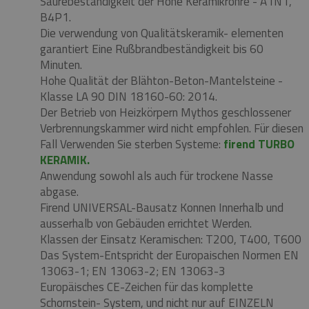
Säurebeständigkeit der Hohe Keramikrohre - A1N1,
B4P1.
Die verwendung von Qualitätskeramik- elementen
garantiert Eine Rußbrandbeständigkeit bis 60
Minuten.
Hohe Qualität der Blähton-Beton-Mantelsteine ​​-
Klasse LA 90 DIN 18160-60: 2014.
Der Betrieb von Heizkörpern Mythos geschlossener
Verbrennungskammer wird nicht empfohlen.
Für diesen
Fall Verwenden Sie sterben Systeme:
firend TURBO
KERAMIK.
Anwendung sowohl als auch für trockene Nasse
abgase.
Firend UNIVERSAL-Bausatz Konnen Innerhalb und
ausserhalb von Gebäuden errichtet Werden.
Klassen der Einsatz Keramischen: T200, T400, T600
Das System-Entspricht der Europaischen Normen EN
13063-1;
EN 13063-2;
EN 13063-3
Europäisches CE-Zeichen für das komplette
Schornstein- System, und nicht nur auf EINZELN