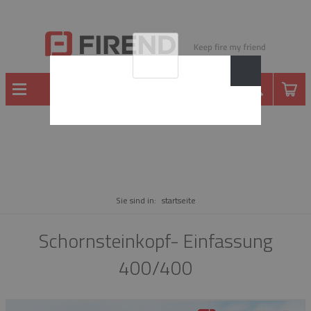
WARE
Sie sind in:
startseite
Schornsteinkopf- Einfassung
400/400