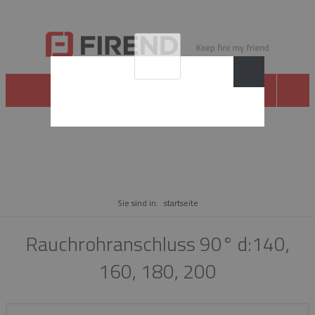
WARE
Sie sind in:
startseite
Rauchrohranschluss 90° d:140,
160, 180, 200