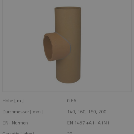
Höhe [ m ]
0,66
Durchmesser [ mm ]
140, 160, 180, 200
EN- Normen
EN 1457 +A1- A1N1
Garantie [Jahre]
30