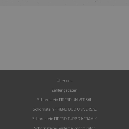
HOTLINE
MO.-FR. 08:00-16:00 UHR
+49 15223961781
+49 15202849560
E-MAIL
SHOP@FIREND24.DE
GARANTIE
30 JAHRE
Über uns
Zahlungsdaten
Schornstein FIREND UNIVERSAL
Schornstein FIREND DUO UNIVERSAL
Schornstein FIREND TURBO KERAMIK
Schornstein- Systeme Konfigurator