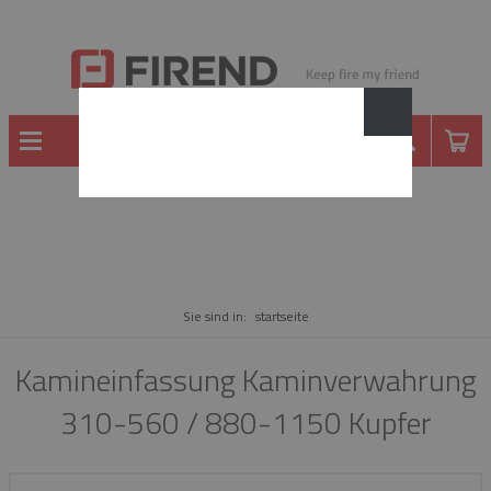
WARE
Sie sind in:
startseite
Kamineinfassung Kaminverwahrung
310-560 / 880-1150 Kupfer