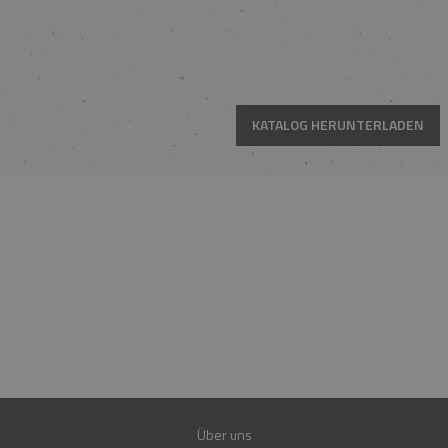
KATALOG HERUNTERLADEN
HOTLINE
MO.-FR. 08:00-16:00 UHR
+49 15223961781
+49 15202849560
E-MAIL
SHOP@FIREND24.DE
GARANTIE
30 JAHRE
Über uns