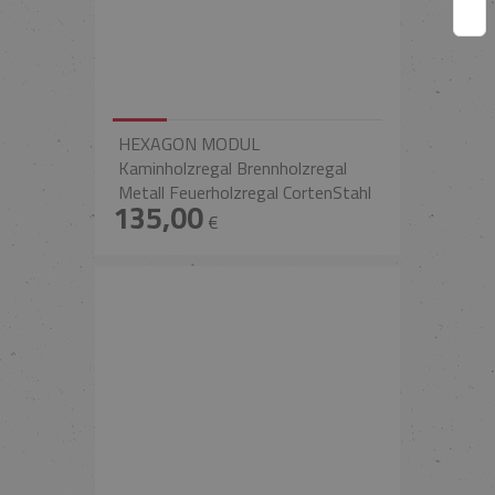
HEXAGON MODUL
Kaminholzregal Brennholzregal
Metall Feuerholzregal CortenStahl
135,00
€