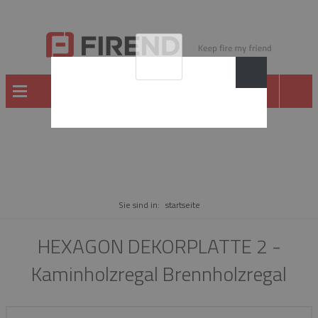
WARE
Sie sind in:
startseite
HEXAGON DEKORPLATTE 2 -
Kaminholzregal Brennholzregal