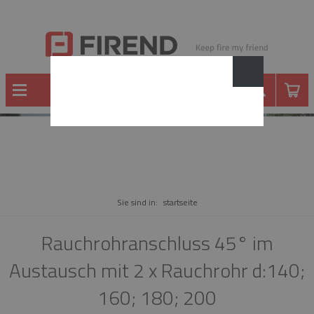
WARE
Sie sind in:
startseite
Rauchrohranschluss 45° im
Austausch mit 2 x Rauchrohr d:140;
160; 180; 200