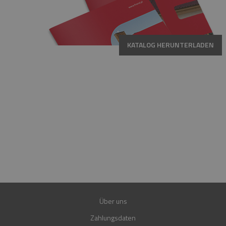
KATALOG HERUNTERLADEN
HOTLINE
MO.-FR. 08:00-16:00 UHR
+49 15223961781
+49 15202849560
E-MAIL
SHOP@FIREND24.DE
GARANTIE
30 JAHRE
Über uns
Zahlungsdaten