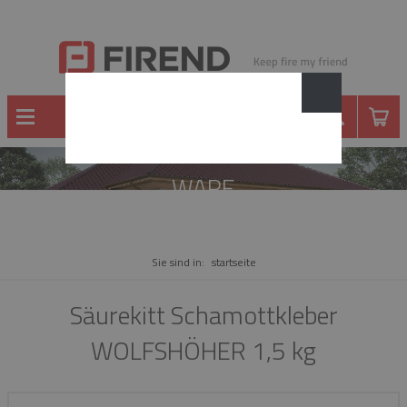
WARE
Sie sind in:
startseite
Säurekitt Schamottkleber
WOLFSHÖHER 1,5 kg