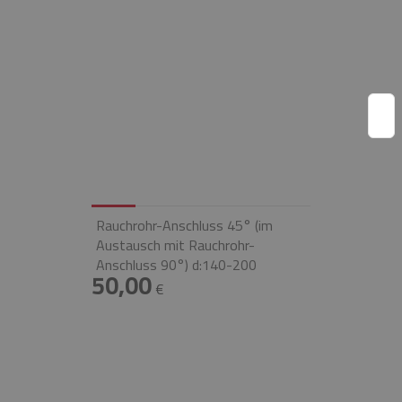
Rauchrohr-Anschluss 45° (im
Austausch mit Rauchrohr-
Anschluss 90°) d:140-200
50,00
€