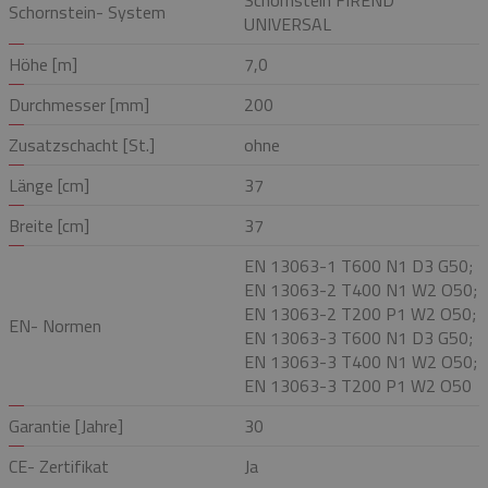
Schornstein- System
UNIVERSAL
Höhe [m]
7,0
Durchmesser [mm]
200
Zusatzschacht [St.]
ohne
Länge [cm]
37
Breite [cm]
37
EN 13063-1 T600 N1 D3 G50;
EN 13063-2 T400 N1 W2 O50;
EN 13063-2 T200 P1 W2 O50;
EN- Normen
EN 13063-3 T600 N1 D3 G50;
EN 13063-3 T400 N1 W2 O50;
EN 13063-3 T200 P1 W2 O50
Garantie [Jahre]
30
CE- Zertifikat
Ja