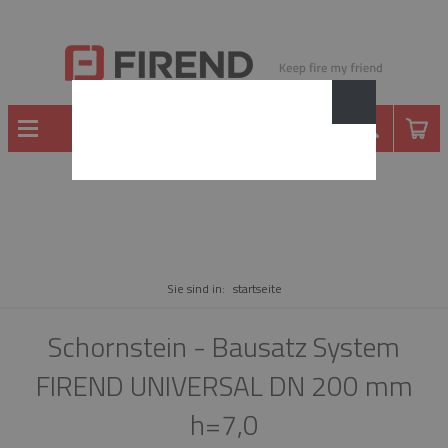
WARE
Sie sind in:
startseite
Schornstein - Bausatz System
FIREND UNIVERSAL DN 200 mm
h=7,0