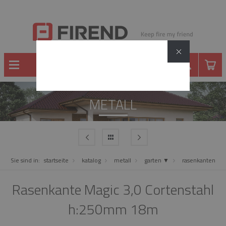
METALL
Sie sind in:
startseite
katalog
metall
garten ▼
rasenkanten
Rasenkante Magic 3,0 Cortenstahl
h:250mm 18m