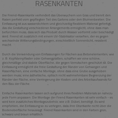
RASENKANTEN
Die Firend-Rasenkante verhindert das Überwuchern von Gras und trennt den
Rasen perfekt vom gepflegten Teil des Gartens oder den Blumenbeeten. Die
Einfassung ist aus wasserdichtem und gleichzeitig flexiblem Material gefertigt,
das die Gestaltung verschiedener Arrangements ermöglicht, ohne dass man
befürchten muss, dass sich das Produkt durch Wasser verformt oder beschädigt
wird. Firend ist zusätzlich mit einem UV-Stabilisator versehen, der es gegen
wechselnde Witterungsbedingungen, einschließlich Sonnenlicht, resistent
macht.
Durch die Verwendung von Einfassungen für Flächen aus Betonelementen, wie
z. B. Kopfsteinpflaster oder Gehwegplatten, schaffen wir eine schöne,
gleichmäßige und stabile Oberfläche, die gegen Verrutschen geschützt ist. Die
Einfassung ermöglicht die freie Gestaltung der Ränder von Gehwegen und
Rasenflächen, eine einfache Montage, ohne dass eine Grube ausgehoben
werden muss, eine ästhetische, optisch nicht wahrnehmbare Begrenzung der
Ränder der Fläche, eine Verringerung der Kosten und des Arbeitsaufwands für
den Bau der Fläche.
Einfache Rasenkanten lassen sich aufgrund ihres flexiblen Materials an nahezu
jede Form anpassen. Die Montage der Firend Rasenkanten ist sehr einfach - es
wird kein zusätzliches Montagezubehör, wie z.B. Dübel, benötigt. Es wird
empfohlen, die Einfassung so zu verlegen, dass ihre Oberkante nicht über die
Bodenoberfläche hinausragt. Firend Rasenkanten sind in den Farben grün,
schwarz und braun erhältlich.