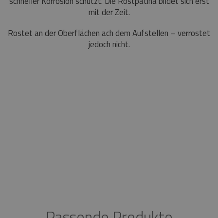
schneller Korrosion schützt. Die Rostpatina bildet sich erst
mit der Zeit.
Rostet an der Oberflächen ach dem Aufstellen – verrostet
jedoch nicht.
Passende Produkte