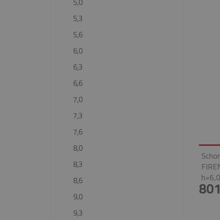
5,0
5,3
5,6
6,0
6,3
6,6
7,0
7,3
7,6
8,0
Schor
8,3
FIRE
h=6,0
8,6
801
9,0
9,3