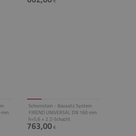
€
em
Schornstein - Bausatz System
0 mm
FIREND UNIVERSAL DN 160 mm
h=5,6 + 2 Z-Schacht
763,00
€