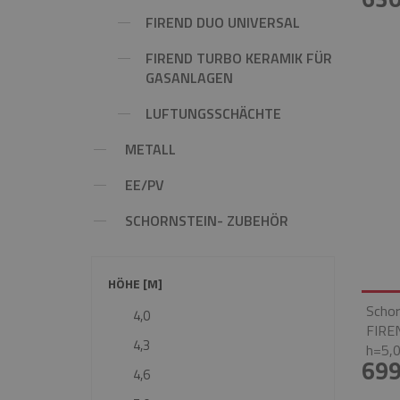
FIREND DUO UNIVERSAL
FIREND TURBO KERAMIK FÜR
GASANLAGEN
LUFTUNGSSCHÄCHTE
METALL
EE/PV
SCHORNSTEIN- ZUBEHÖR
HÖHE [M]
Schor
4,0
FIRE
4,3
h=5,0
699
4,6