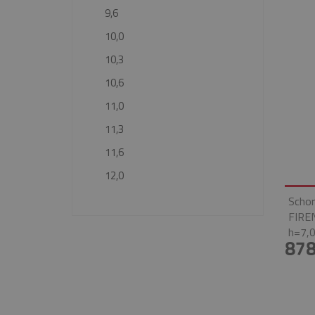
9,6
10,0
10,3
10,6
11,0
11,3
11,6
12,0
Schor
FIRE
h=7,0
878