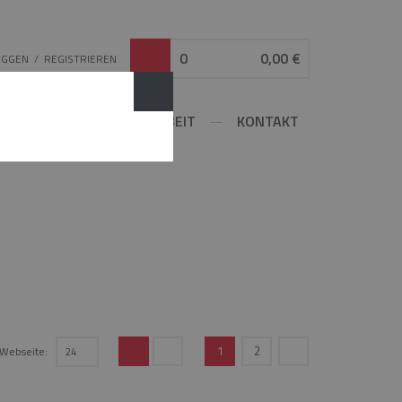
0
0,00 €
OGGEN
/
REGISTRIEREN
ATOR
ZUSAMMENARBEIT
KONTAKT
1
2
r Webseite:
24