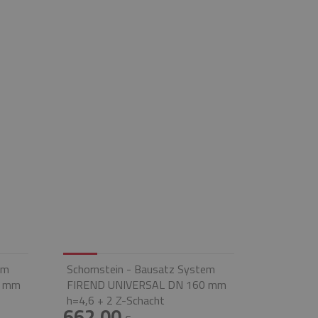
em
Schornstein - Bausatz System
0 mm
FIREND UNIVERSAL DN 160 mm
h=4,6 + 2 Z-Schacht
662,00