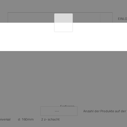
EINL
L
EE/PV
SCHORNSTEIN- ZUBEHÖR
KONFIGUR
NE
Sortieren:
Anzahl der Produkte auf de
---
niversal
d: 160mm
2 z- schacht