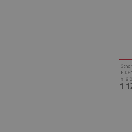
Schor
FIRE
h=9,0
1 1