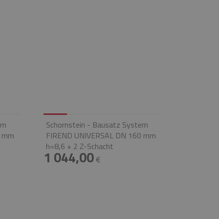
em
Schornstein - Bausatz System
0 mm
FIREND UNIVERSAL DN 160 mm
h=8,6 + 2 Z-Schacht
1 044,00
€