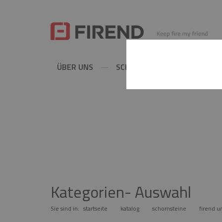
ÜBER UNS
SCHORNSTEINE
METAL
SCHORNSTEI
Kategorien- Auswahl
Sie sind in:
startseite
katalog
schornsteine
firend u