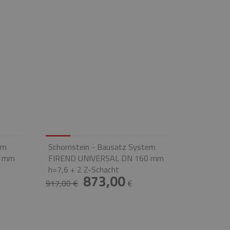
em
Schornstein - Bausatz System
0 mm
FIREND UNIVERSAL DN 160 mm
h=7,6 + 2 Z-Schacht
873,00
917,00 €
€