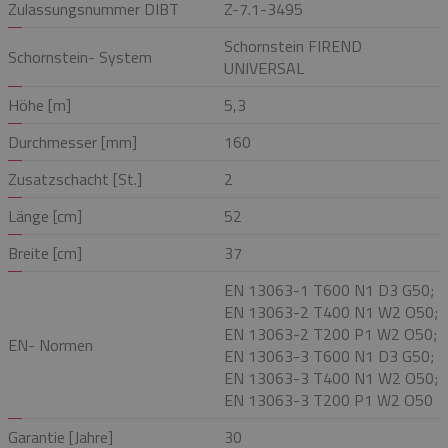
Zulassungsnummer DIBT
Z-7.1-3495
Schornstein FIREND
Schornstein- System
UNIVERSAL
Höhe [m]
5,3
Durchmesser [mm]
160
Zusatzschacht [St.]
2
Länge [cm]
52
Breite [cm]
37
EN 13063-1 T600 N1 D3 G50;
EN 13063-2 T400 N1 W2 O50;
EN 13063-2 T200 P1 W2 O50;
EN- Normen
EN 13063-3 T600 N1 D3 G50;
EN 13063-3 T400 N1 W2 O50;
EN 13063-3 T200 P1 W2 O50
Garantie [Jahre]
30