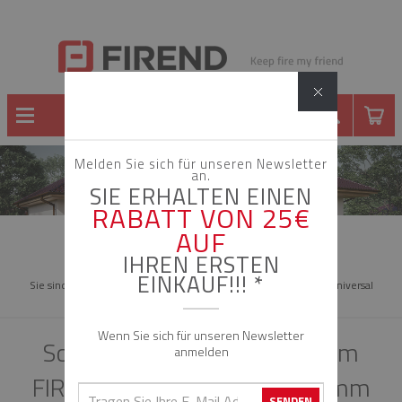
Melden Sie sich für unseren Newsletter
an.
SCHORNSTEINE
SIE ERHALTEN EINEN
RABATT VON 25€
AUF
IHREN ERSTEN
EINKAUF!!! *
Sie sind in:
startseite
katalog
schornsteine
firend universal
d: 160mm
2 z- schacht
Wenn Sie sich für unseren Newsletter
Schornstein - Bausatz System
anmelden
FIREND UNIVERSAL DN 160 mm