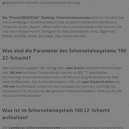
garantiert eine schnelle und problemlose Montage.
Die "Firend UNIVERSAL" Zweizug-Schornsteinsysteme
sind ein robustes Set
mit zuverlässigen Keramikeinsätzen des deutschen Herstellers Wolfshöher
Tonwerke GmbH, Bayern. Wirtschaftliches Schornsteinsystem für Kamine mit
und ohne Wassermantel. Geeignet für feste Brennstoffe, Holz, Sägemehl,
Pellets, Briketts, Kohle, Biomasse, Gas, Heizöl und DGL.
Was sind die Parameter des Schornsteinsystems 160
2Z-Schacht?
Das Schornsteinsystem 160 verfügt über
zwei Rohre
mit einem Durchmesser
von
160 mm
und kann Temperaturen von bis zu 600 °C standhalten.
Hochwertige Keramikelemente bieten 60 Minuten lang Widerstand im Falle
eines Rußbrandes. Das Schornsteinsystem 160 mit
zwei Schornsteinen
von
160 mm
Durchmesser entspricht den europäischen Normen und trägt das
europäische CE-Zeichen für das gesamte Schornsteinsystem, nicht nur für die
einzelnen Komponenten.
Was ist im Schornsteinsystem 160 2Z-Schacht
enthalten?
Die
Zweikanal-Schornsteinsysteme
von Firend bestehen aus Komponenten,