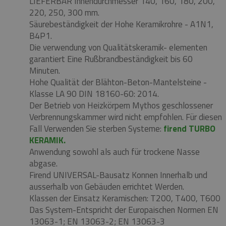
LIEFERBAR Innendurchmesser 140, 160, 180, 200,
220, 250, 300 mm.
Säurebeständigkeit der Hohe Keramikrohre - A1N1,
B4P1.
Die verwendung von Qualitätskeramik- elementen
garantiert Eine Rußbrandbeständigkeit bis 60
Minuten.
Hohe Qualität der Blähton-Beton-Mantelsteine ​​-
Klasse LA 90 DIN 18160-60: 2014.
Der Betrieb von Heizkörpern Mythos geschlossener
Verbrennungskammer wird nicht empfohlen.
Für diesen
Fall Verwenden Sie sterben Systeme:
firend TURBO
KERAMIK.
Anwendung sowohl als auch für trockene Nasse
abgase.
Firend UNIVERSAL-Bausatz Konnen Innerhalb und
ausserhalb von Gebäuden errichtet Werden.
Klassen der Einsatz Keramischen: T200, T400, T600
Das System-Entspricht der Europaischen Normen EN
13063-1;
EN 13063-2;
EN 13063-3