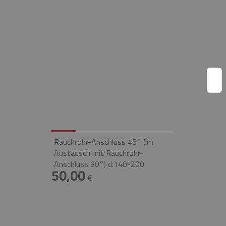
Rauchrohr-Anschluss 45° (im
Austausch mit Rauchrohr-
Anschluss 90°) d:140-200
50,00
€