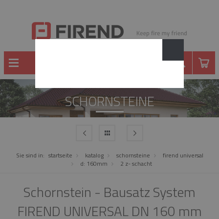
SCHORNSTEINE
Sie sind in:
startseite
katalog
schornsteine
firend universal
d: 160mm
2 z- schacht
Schornstein - Bausatz System
FIREND UNIVERSAL DN 160 mm