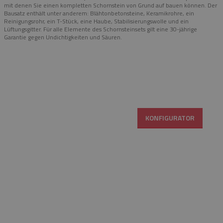
mit denen Sie einen kompletten Schornstein von Grund auf bauen können. Der
Bausatz enthält unter anderem: Blähtonbetonsteine, Keramikrohre, ein
Reinigungsrohr, ein T-Stück, eine Haube, Stabilisierungswolle und ein
Lüftungsgitter. Für alle Elemente des Schornsteinsets gilt eine 30-jährige
Garantie gegen Undichtigkeiten und Säuren.
KONFIGURATOR