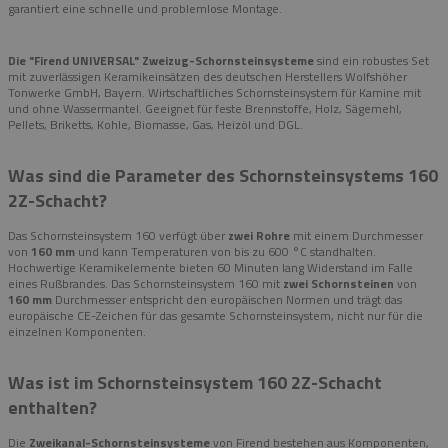
garantiert eine schnelle und problemlose Montage.
Die "Firend UNIVERSAL" Zweizug-Schornsteinsysteme
sind ein robustes Set
mit zuverlässigen Keramikeinsätzen des deutschen Herstellers Wolfshöher
Tonwerke GmbH, Bayern. Wirtschaftliches Schornsteinsystem für Kamine mit
und ohne Wassermantel. Geeignet für feste Brennstoffe, Holz, Sägemehl,
Pellets, Briketts, Kohle, Biomasse, Gas, Heizöl und DGL.
Was sind die Parameter des Schornsteinsystems 160
2Z-Schacht?
Das Schornsteinsystem 160 verfügt über
zwei Rohre
mit einem Durchmesser
von
160 mm
und kann Temperaturen von bis zu 600 °C standhalten.
Hochwertige Keramikelemente bieten 60 Minuten lang Widerstand im Falle
eines Rußbrandes. Das Schornsteinsystem 160 mit
zwei Schornsteinen
von
160 mm
Durchmesser entspricht den europäischen Normen und trägt das
europäische CE-Zeichen für das gesamte Schornsteinsystem, nicht nur für die
einzelnen Komponenten.
Was ist im Schornsteinsystem 160 2Z-Schacht
enthalten?
Die
Zweikanal-Schornsteinsysteme
von Firend bestehen aus Komponenten,