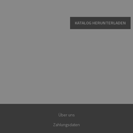
KATALOG HERUNTERLADEN
HOTLINE
MO.-FR. 08:00-16:00 UHR
+49 15223961781
+49 15202849560
E-MAIL
SHOP@FIREND24.DE
GARANTIE
30 JAHRE
Über uns
Zahlungsdaten