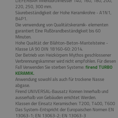
LIEFERBAR Innendurchmesser 140, 160, 180, 200,
220, 250, 300 mm.
Säurebeständigkeit der Hohe Keramikrohre - A1N1,
B4P1.
Die verwendung von Qualitätskeramik- elementen
garantiert Eine Rußbrandbeständigkeit bis 60
Minuten.
Hohe Qualität der Blähton-Beton-Mantelsteine ​​-
Klasse LA 90 DIN 18160-60: 2014.
Der Betrieb von Heizkörpern Mythos geschlossener
Verbrennungskammer wird nicht empfohlen.
Für diesen
Fall Verwenden Sie sterben Systeme:
firend TURBO
KERAMIK.
Anwendung sowohl als auch für trockene Nasse
abgase.
Firend UNIVERSAL-Bausatz Konnen Innerhalb und
ausserhalb von Gebäuden errichtet Werden.
Klassen der Einsatz Keramischen: T200, T400, T600
Das System-Entspricht der Europaischen Normen EN
13063-1;
EN 13063-2;
EN 13063-3