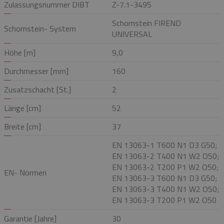
Zulassungsnummer DIBT
Z-7.1-3495
Schornstein FIREND
Schornstein- System
UNIVERSAL
Höhe [m]
9,0
Durchmesser [mm]
160
Zusatzschacht [St.]
2
Länge [cm]
52
Breite [cm]
37
EN 13063-1 T600 N1 D3 G50;
EN 13063-2 T400 N1 W2 O50;
EN 13063-2 T200 P1 W2 O50;
EN- Normen
EN 13063-3 T600 N1 D3 G50;
EN 13063-3 T400 N1 W2 O50;
EN 13063-3 T200 P1 W2 O50
Garantie [Jahre]
30