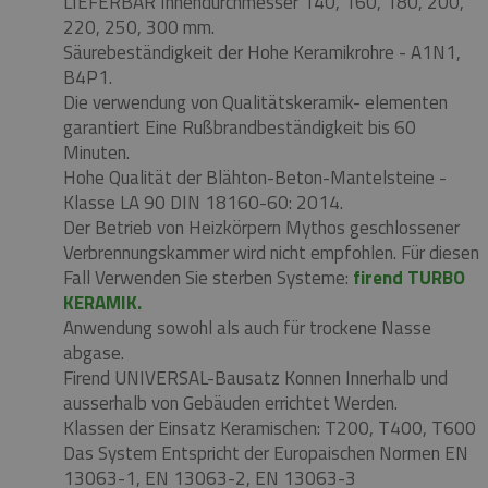
LIEFERBAR Innendurchmesser 140, 160, 180, 200,
220, 250, 300 mm.
Säurebeständigkeit der Hohe Keramikrohre - A1N1,
B4P1.
Die verwendung von Qualitätskeramik- elementen
garantiert Eine Rußbrandbeständigkeit bis 60
Minuten.
Hohe Qualität der Blähton-Beton-Mantelsteine ​​-
Klasse LA 90 DIN 18160-60: 2014.
Der Betrieb von Heizkörpern Mythos geschlossener
Verbrennungskammer wird nicht empfohlen.
Für diesen
Fall Verwenden Sie sterben Systeme:
firend TURBO
KERAMIK.
Anwendung sowohl als auch für trockene Nasse
abgase.
Firend UNIVERSAL-Bausatz Konnen Innerhalb und
ausserhalb von Gebäuden errichtet Werden.
Klassen der Einsatz Keramischen: T200, T400, T600
Das System Entspricht der Europaischen Normen EN
13063-1,
EN 13063-2,
EN 13063-3