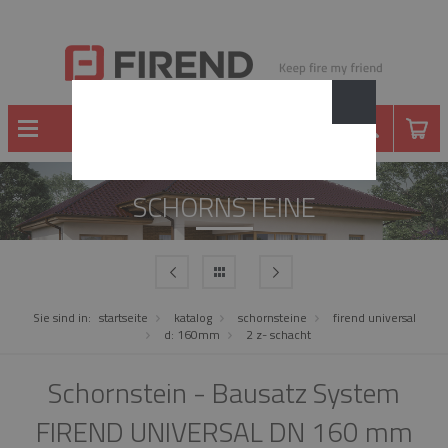
SCHORNSTEINE
Sie sind in:
startseite
katalog
schornsteine
firend universal
d: 160mm
2 z- schacht
Schornstein - Bausatz System
FIREND UNIVERSAL DN 160 mm