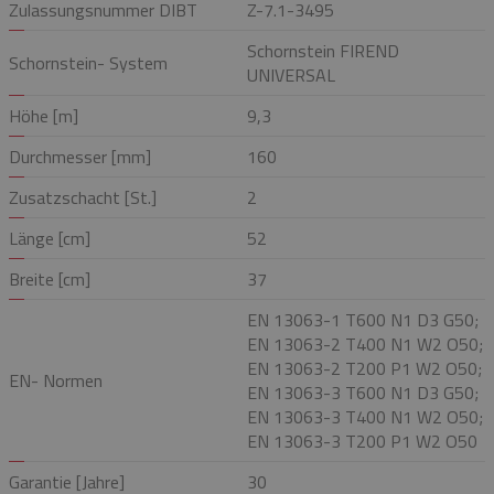
Zulassungsnummer DIBT
Z-7.1-3495
Schornstein FIREND
Schornstein- System
UNIVERSAL
Höhe [m]
9,3
Durchmesser [mm]
160
Zusatzschacht [St.]
2
Länge [cm]
52
Breite [cm]
37
EN 13063-1 T600 N1 D3 G50;
EN 13063-2 T400 N1 W2 O50;
EN 13063-2 T200 P1 W2 O50;
EN- Normen
EN 13063-3 T600 N1 D3 G50;
EN 13063-3 T400 N1 W2 O50;
EN 13063-3 T200 P1 W2 O50
Garantie [Jahre]
30