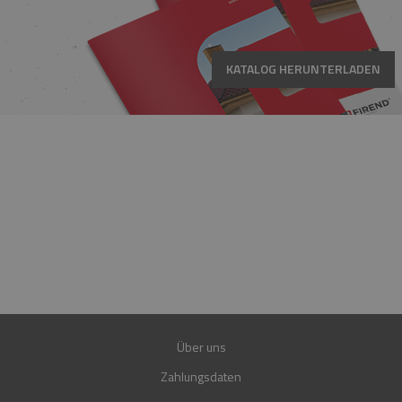
KATALOG HERUNTERLADEN
HOTLINE
MO.-FR. 08:00-16:00 UHR
+49 15223961781
+49 15202849560
E-MAIL
SHOP@FIREND24.DE
GARANTIE
30 JAHRE
Über uns
Zahlungsdaten