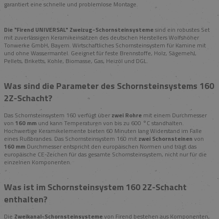
garantiert eine schnelle und problemlose Montage.
Die "Firend UNIVERSAL" Zweizug-Schornsteinsysteme
sind ein robustes Set
mit zuverlässigen Keramikeinsätzen des deutschen Herstellers Wolfshöher
Tonwerke GmbH, Bayern. Wirtschaftliches Schornsteinsystem für Kamine mit
und ohne Wassermantel. Geeignet für feste Brennstoffe, Holz, Sägemehl,
Pellets, Briketts, Kohle, Biomasse, Gas, Heizöl und DGL.
Was sind die Parameter des Schornsteinsystems 160
2Z-Schacht?
Das Schornsteinsystem 160 verfügt über
zwei Rohre
mit einem Durchmesser
von
160 mm
und kann Temperaturen von bis zu 600 °C standhalten.
Hochwertige Keramikelemente bieten 60 Minuten lang Widerstand im Falle
eines Rußbrandes. Das Schornsteinsystem 160 mit
zwei Schornsteinen
von
160 mm
Durchmesser entspricht den europäischen Normen und trägt das
europäische CE-Zeichen für das gesamte Schornsteinsystem, nicht nur für die
einzelnen Komponenten.
Was ist im Schornsteinsystem 160 2Z-Schacht
enthalten?
Die
Zweikanal-Schornsteinsysteme
von Firend bestehen aus Komponenten,