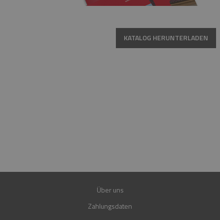
KATALOG HERUNTERLADEN
HOTLINE
MO.-FR. 08:00-16:00 UHR
+49 15223961781
+49 15202849560
E-MAIL
SHOP@FIREND24.DE
GARANTIE
30 JAHRE
Über uns
Zahlungsdaten