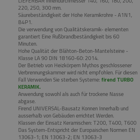
LIEFERBAR Innendurchmesser 140, 160, 180, 200,
220, 250, 300 mm.
Säurebeständigkeit der Hohe Keramikrohre - A1N1,
B4P1.
Die verwendung von Qualitätskeramik- elementen
garantiert Eine Rußbrandbeständigkeit bis 60
Minuten.
Hohe Qualität der Blähton-Beton-Mantelsteine ​​-
Klasse LA 90 DIN 18160-60: 2014.
Der Betrieb von Heizkörpern Mythos geschlossener
Verbrennungskammer wird nicht empfohlen.
Für diesen
Fall Verwenden Sie sterben Systeme:
firend TURBO
KERAMIK.
Anwendung sowohl als auch für trockene Nasse
abgase.
Firend UNIVERSAL-Bausatz Konnen Innerhalb und
ausserhalb von Gebäuden errichtet Werden.
Klassen der Einsatz Keramischen: T200, T400, T600
Das System-Entspricht der Europaischen Normen EN
13063-1;
EN 13063-2;
EN 13063-3