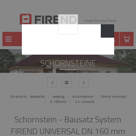
SCHORNSTEINE
Sie sind in:
startseite
katalog
schornsteine
firend universal
d: 160mm
2 z- schacht
Schornstein - Bausatz System
FIREND UNIVERSAL DN 160 mm