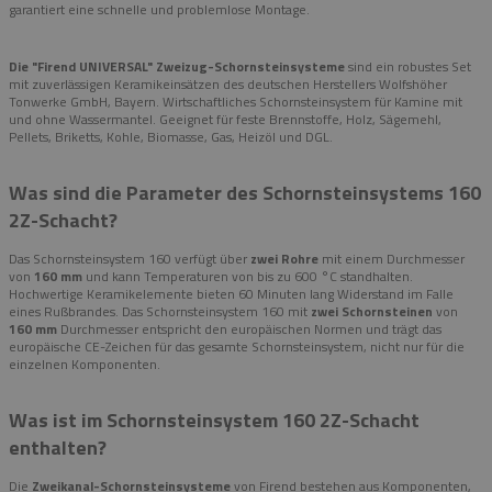
garantiert eine schnelle und problemlose Montage.
Die "Firend UNIVERSAL" Zweizug-Schornsteinsysteme
sind ein robustes Set
mit zuverlässigen Keramikeinsätzen des deutschen Herstellers Wolfshöher
Tonwerke GmbH, Bayern. Wirtschaftliches Schornsteinsystem für Kamine mit
und ohne Wassermantel. Geeignet für feste Brennstoffe, Holz, Sägemehl,
Pellets, Briketts, Kohle, Biomasse, Gas, Heizöl und DGL.
Was sind die Parameter des Schornsteinsystems 160
2Z-Schacht?
Das Schornsteinsystem 160 verfügt über
zwei Rohre
mit einem Durchmesser
von
160 mm
und kann Temperaturen von bis zu 600 °C standhalten.
Hochwertige Keramikelemente bieten 60 Minuten lang Widerstand im Falle
eines Rußbrandes. Das Schornsteinsystem 160 mit
zwei Schornsteinen
von
160 mm
Durchmesser entspricht den europäischen Normen und trägt das
europäische CE-Zeichen für das gesamte Schornsteinsystem, nicht nur für die
einzelnen Komponenten.
Was ist im Schornsteinsystem 160 2Z-Schacht
enthalten?
Die
Zweikanal-Schornsteinsysteme
von Firend bestehen aus Komponenten,