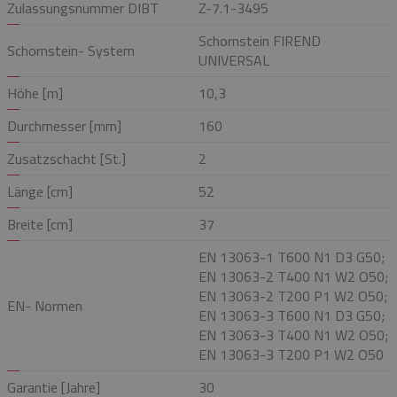
Zulassungsnummer DIBT
Z-7.1-3495
Schornstein FIREND
Schornstein- System
UNIVERSAL
Höhe [m]
10,3
Durchmesser [mm]
160
Zusatzschacht [St.]
2
Länge [cm]
52
Breite [cm]
37
EN 13063-1 T600 N1 D3 G50;
EN 13063-2 T400 N1 W2 O50;
EN 13063-2 T200 P1 W2 O50;
EN- Normen
EN 13063-3 T600 N1 D3 G50;
EN 13063-3 T400 N1 W2 O50;
EN 13063-3 T200 P1 W2 O50
Garantie [Jahre]
30