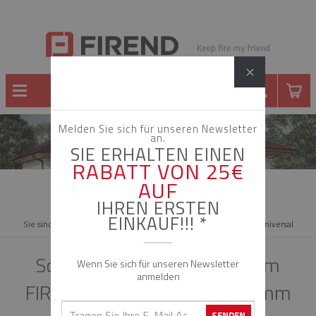
Melden Sie sich für unseren Newsletter
an.
SCHORNSTEINE
SIE ERHALTEN EINEN
RABATT VON 25€
AUF
IHREN ERSTEN
EINKAUF!!! *
Sie sind in:
startseite
katalog
schornsteine
firend universal
Schornstein- Bausatz System
Wenn Sie sich für unseren Newsletter
anmelden
FIREND UNIVERSAL DN 140 mm