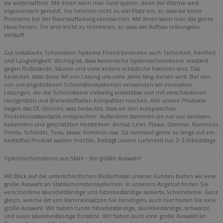
sie wirtschaftlich. Mit ihnen kann man Geld sparen, denn die Wärme wird
ergonomisch genutzt. Sie nehmen nicht zu viel Platz ein, so dass sie keine
Probleme bei der Raumaufteilung verursachen. Mit ihnen kann man das ganze
Haus heizen. Sie sind leicht zu montieren, so dass der Aufbau reibungslos
verläuft.
Gut installierte Schornstein Systeme Firend bedeuten auch Sicherheit, Komfort
und Langlebigkeit. Wichtig ist, dass keramische Systemschornsteine resistent
gegen Rußbrände, Säuren und viele andere schädliche Faktoren sind. Das
bedeutet, dass diese Art von Lösung uns viele Jahre lang dienen wird. Bei den
von uns angebotenen Schornsteinsystemen verwenden wir innovative
Lösungen, die die Schornsteine vielseitig einsetzbar und mit verschiedenen
Heizgeräten und Brennstoffarten kompatibel machen. Alle unsere Produkte
tragen das CE-Zeichen, was bedeutet, dass sie den europäischen
Produktionsstandards entsprechen. Außerdem stammen sie nur von seriösen,
bekannten und geschätzten Herstellern: Anmar, Leier, Plewa, Osmose, Komincer,
Presto, Schiedel, Tona, Jawar, Kominus usw. Da niemand gerne zu lange auf ein
bestelltes Produkt warten möchte, beträgt unsere Lieferzeit nur 2-3 Arbeitstage.
Systemschornsteine aus Stahl - die größte Auswahl!
Mit Blick auf die unterschiedlichen Bedürfnisse unserer Kunden bieten wir eine
große Auswahl an Stahlschornsteinsystemen. In unserem Angebot finden Sie
verschiedene säurebeständige und hitzebeständige isolierte Schornsteine. Ganz
gleich, welche Art von Kamineinsätzen Sie benötigen, auch hier finden Sie eine
große Auswahl. Wir haben runde hitzebeständige, säurebeständige, schwarze
und ovale säurebeständige Einsätze. Wir haben auch eine große Auswahl an