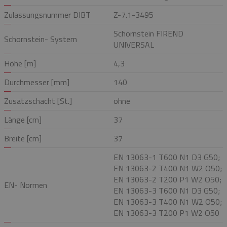
Zulassungsnummer DIBT
Z-7.1-3495
Schornstein FIREND
Schornstein- System
UNIVERSAL
Höhe [m]
4,3
Durchmesser [mm]
140
Zusatzschacht [St.]
ohne
Länge [cm]
37
Breite [cm]
37
EN 13063-1 T600 N1 D3 G50;
EN 13063-2 T400 N1 W2 O50;
EN 13063-2 T200 P1 W2 O50;
EN- Normen
EN 13063-3 T600 N1 D3 G50;
EN 13063-3 T400 N1 W2 O50;
EN 13063-3 T200 P1 W2 O50