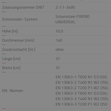
Zulassungsnummer DIBT
Z-7.1-3495
Schornstein FIREND
Schornstein- System
UNIVERSAL
Höhe [m]
10,0
Durchmesser [mm]
140
Zusatzschacht [St.]
ohne
Länge [cm]
37
Breite [cm]
37
EN 13063-1 T600 N1 D3 G50;
EN 13063-2 T400 N1 W2 O50;
EN 13063-2 T200 P1 W2 O50;
EN- Normen
EN 13063-3 T600 N1 D3 G50;
EN 13063-3 T400 N1 W2 O50;
EN 13063-3 T200 P1 W2 O50