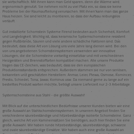
sie wirtschaftlich. Mit ihnen kann man Geld sparen, denn die Wärme wird
ergonomisch genutzt. Sie nehmen nicht zu viel Platz ein, so dass sie keine
Probleme bei der Raumaufteilung verursachen. Mit ihnen kann man das ganze
Haus heizen. Sie sind leicht zu montieren, so dass der Aufbau reibungslos
verläuft.
Gut installierte Schornstein Systeme Firend bedeuten auch Sicherheit, Komfort
und Langlebigkeit. Wichtig ist, dass keramische Systemschornsteine resistent
gegen Rußbrände, Säuren und viele andere schädliche Faktoren sind. Das
bedeutet, dass diese Art von Lösung uns viele Jahre lang dienen wird. Bei den
von uns angebotenen Schornsteinsystemen verwenden wir innovative
Lösungen, die die Schornsteine vielseitig einsetzbar und mit verschiedenen
Heizgeräten und Brennstoffarten kompatibel machen. Alle unsere Produkte
tragen das CE-Zeichen, was bedeutet, dass sie den europäischen
Produktionsstandards entsprechen. Außerdem stammen sie nur von seriösen,
bekannten und geschätzten Herstellern: Anmar, Leier, Plewa, Osmose, Komincer,
Presto, Schiedel, Tona, Jawar, Kominus usw. Da niemand gerne zu lange auf ein
bestelltes Produkt warten möchte, beträgt unsere Lieferzeit nur 2-3 Arbeitstage.
Systemschornsteine aus Stahl - die größte Auswahl!
Mit Blick auf die unterschiedlichen Bedürfnisse unserer Kunden bieten wir eine
große Auswahl an Stahlschornsteinsystemen. In unserem Angebot finden Sie
verschiedene säurebeständige und hitzebeständige isolierte Schornsteine. Ganz
gleich, welche Art von Kamineinsätzen Sie benötigen, auch hier finden Sie eine
große Auswahl. Wir haben runde hitzebeständige, säurebeständige, schwarze
und ovale säurebeständige Einsätze. Wir haben auch eine große Auswahl an