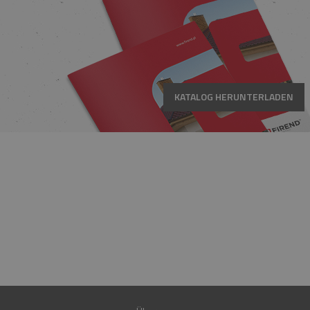
KATALOG HERUNTERLADEN
HOTLINE
MO.-FR. 08:00-16:00 UHR
+49 15223961781
+49 15202849560
E-MAIL
SHOP@FIREND24.DE
GARANTIE
30 JAHRE