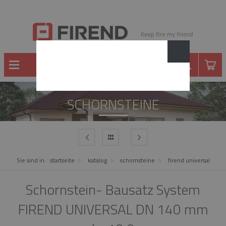
SCHORNSTEINE
Sie sind in:
startseite
katalog
schornsteine
firend universal
Schornstein- Bausatz System
FIREND UNIVERSAL DN 140 mm