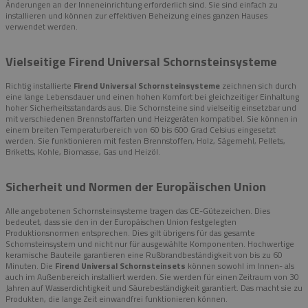
Änderungen an der Inneneinrichtung erforderlich sind. Sie sind einfach zu
installieren und können zur effektiven Beheizung eines ganzen Hauses
verwendet werden.
Vielseitige Firend Universal Schornsteinsysteme
Richtig installierte
Firend Universal Schornsteinsysteme
zeichnen sich durch
eine lange Lebensdauer und einen hohen Komfort bei gleichzeitiger Einhaltung
hoher Sicherheitsstandards aus. Die Schornsteine sind vielseitig einsetzbar und
mit verschiedenen Brennstoffarten und Heizgeräten kompatibel. Sie können in
einem breiten Temperaturbereich von 60 bis 600 Grad Celsius eingesetzt
werden. Sie funktionieren mit festen Brennstoffen, Holz, Sägemehl, Pellets,
Briketts, Kohle, Biomasse, Gas und Heizöl.
Sicherheit und Normen der Europäischen Union
Alle angebotenen Schornsteinsysteme tragen das CE-Gütezeichen. Dies
bedeutet, dass sie den in der Europäischen Union festgelegten
Produktionsnormen entsprechen. Dies gilt übrigens für das gesamte
Schornsteinsystem und nicht nur für ausgewählte Komponenten. Hochwertige
keramische Bauteile garantieren eine Rußbrandbeständigkeit von bis zu 60
Minuten. Die
Firend Universal Schornsteinsets
können sowohl im Innen- als
auch im Außenbereich installiert werden. Sie werden für einen Zeitraum von 30
Jahren auf Wasserdichtigkeit und Säurebeständigkeit garantiert. Das macht sie zu
Produkten, die lange Zeit einwandfrei funktionieren können.