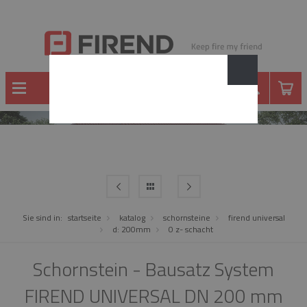
SCHORNSTEINE
Sie sind in:
startseite
katalog
schornsteine
firend universal
d: 200mm
0 z- schacht
Schornstein - Bausatz System
FIREND UNIVERSAL DN 200 mm