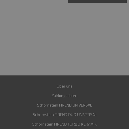
HOTLINE
MO.-FR. 08:00-16:00 UHR
+49 15223961781
+49 15202849560
E-MAIL
SHOP@FIREND24.DE
GARANTIE
30 JAHRE
Über uns
Zahlungsdaten
Schornstein FIREND UNIVERSAL
Schornstein FIREND DUO UNIVERSAL
Schornstein FIREND TURBO KERAMIK