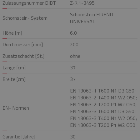
Zulassungsnummer DIBT
Z-7.1-3495
Schornstein FIREND
Schornstein- System
UNIVERSAL
Höhe [m]
6,0
Durchmesser [mm]
200
Zusatzschacht [St.]
ohne
Länge [cm]
37
Breite [cm]
37
EN 13063-1 T600 N1 D3 G50;
EN 13063-2 T400 N1 W2 O50;
EN 13063-2 T200 P1 W2 O50;
EN- Normen
EN 13063-3 T600 N1 D3 G50;
EN 13063-3 T400 N1 W2 O50;
EN 13063-3 T200 P1 W2 O50
Garantie [Jahre]
30