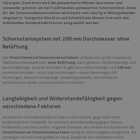
Lösungen. Dank ihnen wird die gespeicherte Wärme sparsamer und
rationeller genutzt als bei traditionellen gemauerten Schornsteinen. Diese
Art der Schornsteinkonstruktion wird heute sehr häufig in Wohngebäuden
eingesetzt. Geeignete Einsätze und Zubehörteile können frei nach den
individuellen Kundenbedürfnissen ausgewählt werden.
Schornsteinsystem mit 200 mm Durchmesser ohne
Belüftung
Das
Firend Universal Schornsteinsortiment
umfasst eine große Auswahl an
Stahlschornsteinsystemen
ohne Belüftung
. Dazu gehören hitzebeständige und
säurebeständige, isolierte Produkte. Es gibt Schornsteineinlagen mit
200 mm
Innendurchmesser - rund, oval und schwarz - sowie Gaseinlagen mit
Dichtungen, darunter einwandige, einwandig isolierte, konzentrische,
konzentrische weiße und konzentrische isolierte.
Langlebigkeit und Widerstandsfähigkeit gegen
verschiedene Faktoren
Keramische Schornsteinsysteme haben viele Vorteile gegenüber ihren
herkömmlichen Pendants. Sie sind sehr widerstandsfähig gegen Säuren,
Rußbrände und viele andere negative Einflüsse. Aus diesem Grund werden die
Firend Universal Schornsteinsysteme
häufig im Wohnungsbau eingesetzt. Sie
benötigen nur sehr wenig Platz im Haus, sodass für ihre Installation keine