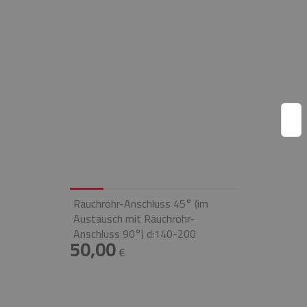
Rauchrohr-Anschluss 45° (im
Austausch mit Rauchrohr-
Anschluss 90°) d:140-200
50,00
€