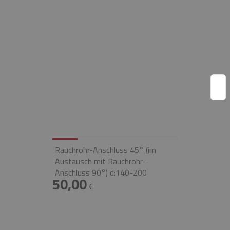
Rauchrohr-Anschluss 45° (im
Austausch mit Rauchrohr-
Anschluss 90°) d:140-200
50,00
€