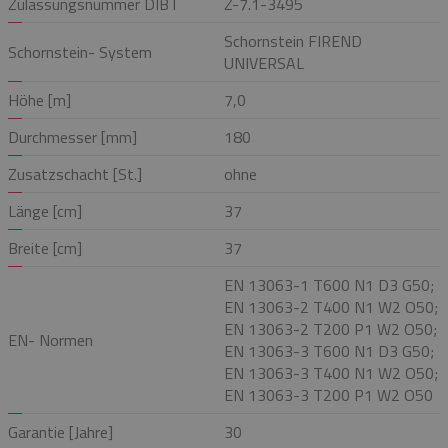
Zulassungsnummer DIBT
Z-7.1-3495
Schornstein FIREND
Schornstein- System
UNIVERSAL
Höhe [m]
7,0
Durchmesser [mm]
180
Zusatzschacht [St.]
ohne
Länge [cm]
37
Breite [cm]
37
EN 13063-1 T600 N1 D3 G50;
EN 13063-2 T400 N1 W2 O50;
EN 13063-2 T200 P1 W2 O50;
EN- Normen
EN 13063-3 T600 N1 D3 G50;
EN 13063-3 T400 N1 W2 O50;
EN 13063-3 T200 P1 W2 O50
Garantie [Jahre]
30