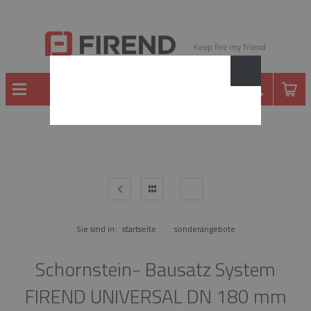
WARE
Sie sind in:
startseite
sonderangebote
Schornstein- Bausatz System
FIREND UNIVERSAL DN 180 mm