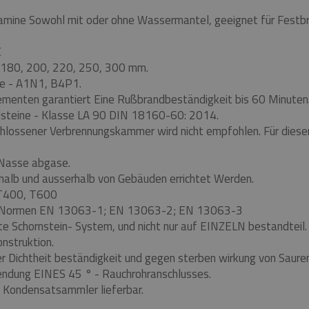
mine Sowohl mit oder ohne Wassermantel, geeignet für Festbre
C
180, 200, 220, 250, 300 mm.
re - A1N1, B4P1.
ementen garantiert Eine Rußbrandbeständigkeit bis 60 Minuten
teine ​​- Klasse LA 90 DIN 18160-60: 2014.
chlossener Verbrennungskammer wird nicht empfohlen.
Für dies
 Nasse abgase.
alb und ausserhalb von Gebäuden errichtet Werden.
 T400, T600
n Normen EN 13063-1;
EN 13063-2;
EN 13063-3
e Schornstein- System, und nicht nur auf EINZELN bestandteil.
nstruktion.
 der Dichtheit beständigkeit und gegen sterben wirkung von Saur
endung EINES 45 ° - Rauchrohranschlusses.
 Kondensatsammler lieferbar.