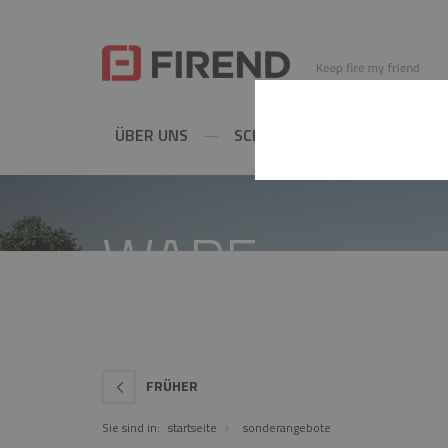
ÜBER UNS
SCHORNSTEINE
METAL
WARE
FRÜHER
Sie sind in:
startseite
sonderangebote