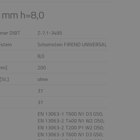
0 mm h=8,0
mer DIBT
Z-7.1-3495
ystem
Schornstein FIREND UNIVERSAL
8,0
mm]
200
St.]
ohne
37
37
EN 13063-1 T600 N1 D3 G50;
EN 13063-2 T400 N1 W2 O50;
EN 13063-2 T200 P1 W2 O50;
EN 13063-3 T600 N1 D3 G50;