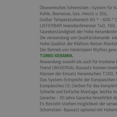
Ökonomisches Schornstein--System für Ka
Kohle, Biomasse, Gas, Heizöl, u. DGL.
Großer Temperaturbereich: 60 ° - 600 ° 
LIEFERBAR Innendurchmesser 140, 160, 
Säurebeständigkeit der Hohe Keramikroh
Die verwendung von Qualitätskeramik- el
Hohe Qualität der Blähton-Beton-Mantels
Der Betrieb von Heizkörpern Mythos ges
TURBO KERAMIK.
Anwendung sowohl als auch für trockene
Firend UNIVERSAL-Bausatz Konnen Innerh
Klassen der Einsatz Keramischen: T200,
Das System-Entspricht der Europaische
Europäisches CE-Zeichen für das komplett
Schnelle und Einfache Montage, leichte Ko
Garantie - 30 Jahre Garantie hinsichtlich
Es Besteht sterben möglichkeit der verw
Schornstein- Bausatz optional mit Hohem