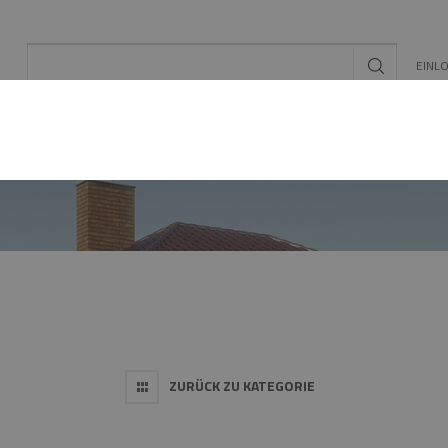
EINL
L
EE/PV
SCHORNSTEIN- ZUBEHÖR
KONFIGUR
ZURÜCK ZU KATEGORIE