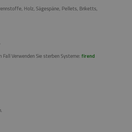
nnstoffe, Holz, Sägespäne, Pellets, Briketts,
.
en Fall Verwenden Sie sterben Systeme:
firend
en.