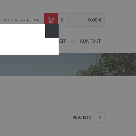
0
0,00 €
OGGEN
/
REGISTRIEREN
ATOR
ZUSAMMENARBEIT
KONTAKT
NÄCHSTE