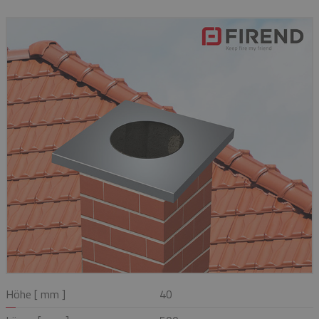
Höhe [ mm ]
40