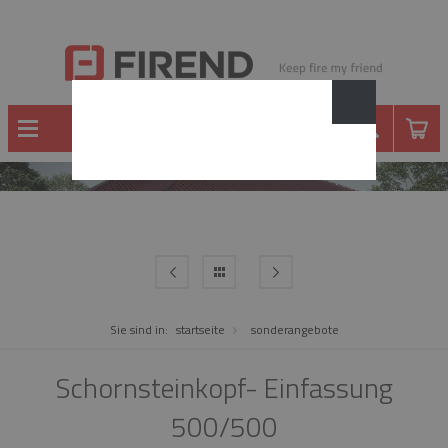
WARE
Sie sind in:
startseite
sonderangebote
Schornsteinkopf- Einfassung
500/500