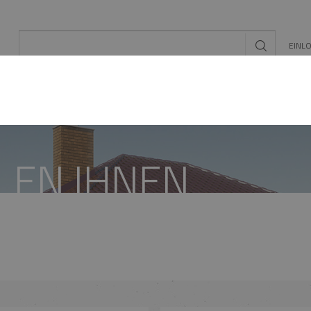
EINL
L
EE/PV
SCHORNSTEIN- ZUBEHÖR
KONFIGUR
LEN IHNEN