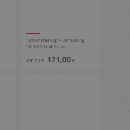
g
Schornsteinkopf- Einfassung
600/600 mit Konus
171,00
180,00 €
€