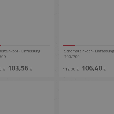
nsteinkopf- Einfassung
Schornsteinkopf- Einfassun
600
700/700
103,56
106,40
0 €
€
112,00 €
€