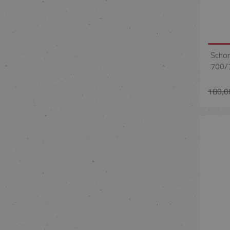
Schor
700/
180,0