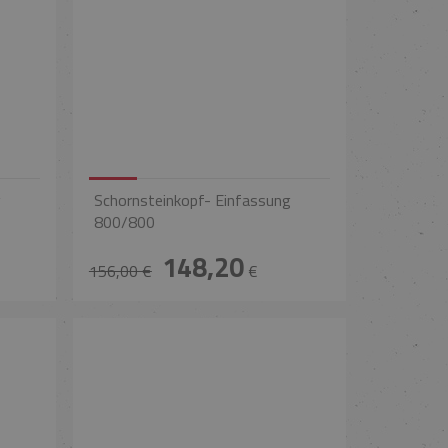
g
Schornsteinkopf- Einfassung
800/800
148,20
156,00 €
€