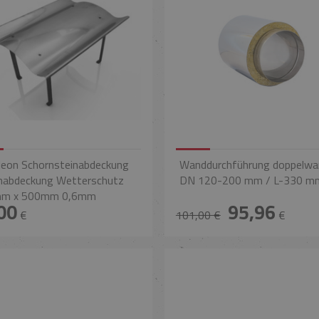
eon Schornsteinabdeckung
Wanddurchführung doppelwa
nabdeckung Wetterschutz
DN 120-200 mm / L-330 m
m x 500mm 0,6mm
00
95,96
€
101,00 €
€