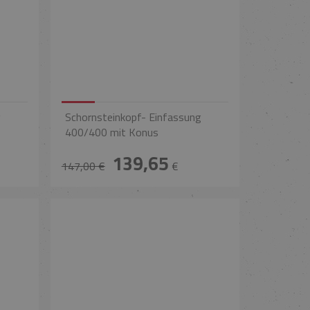
g
Schornsteinkopf- Einfassung
400/400 mit Konus
139,65
147,00 €
€