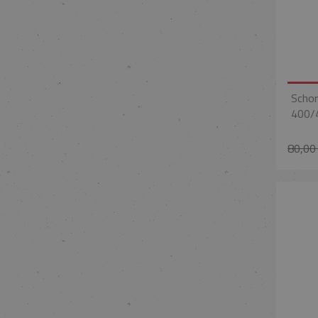
Schor
400/
80,00