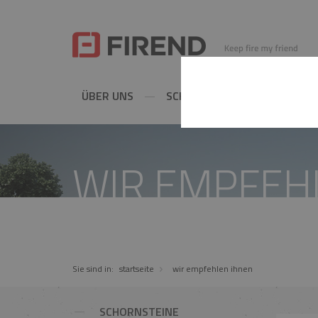
ÜBER UNS
SCHORNSTEINE
METAL
WIR EMPFEH
Sie sind in:
startseite
wir empfehlen ihnen
SCHORNSTEINE