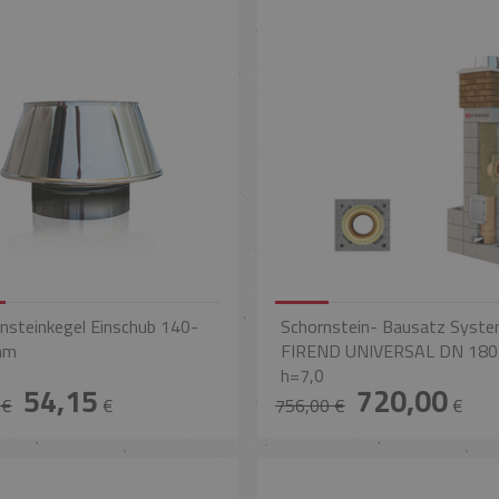
nsteinkegel Einschub 140-
Schornstein- Bausatz Syst
mm
FIREND UNIVERSAL DN 18
h=7,0
54,15
720,00
 €
€
756,00 €
€