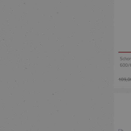
Schor
600/
109,0