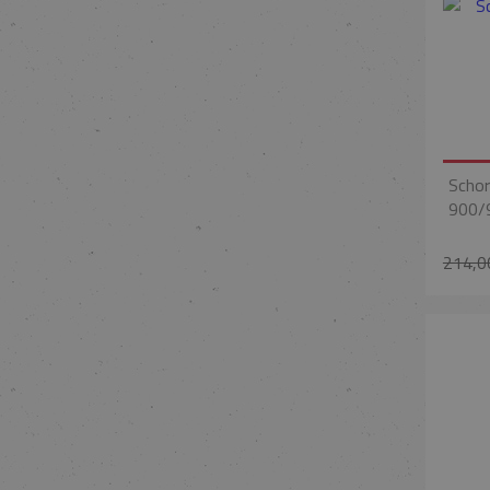
Schor
900/
214,0