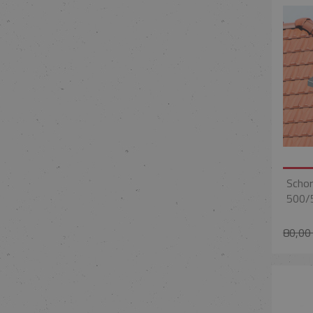
Schor
500/
80,00