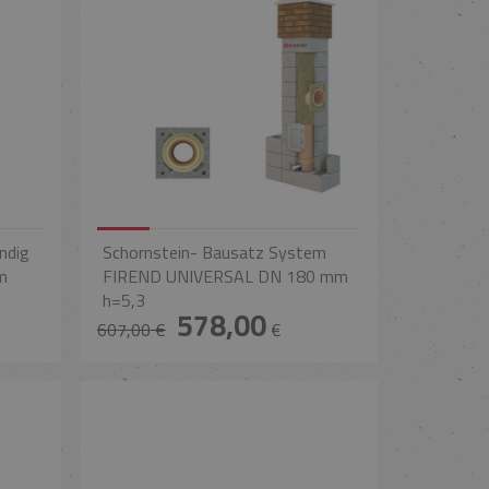
ndig
Schornstein- Bausatz System
m
FIREND UNIVERSAL DN 180 mm
h=5,3
578,00
607,00 €
€