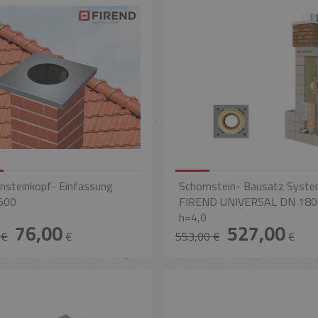
nsteinkopf- Einfassung
Schornstein- Bausatz Syst
500
FIREND UNIVERSAL DN 18
h=4,0
76,00
527,00
 €
€
553,00 €
€