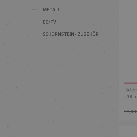
METALL
EE/PV
SCHORNSTEIN- ZUBEHÖR
Schor
200
57,00