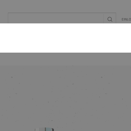
EINL
L
EE/PV
SCHORNSTEIN- ZUBEHÖR
KONFIGUR