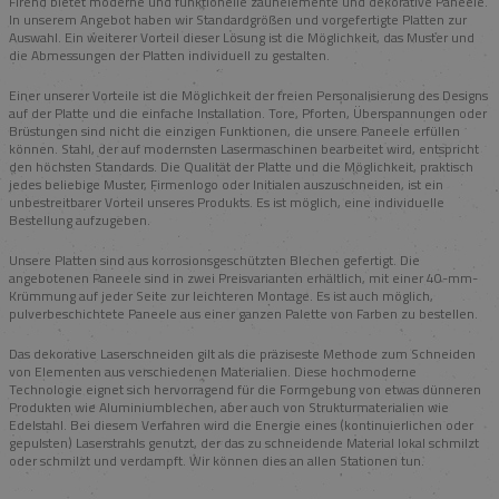
Firend bietet moderne und funktionelle zaunelemente und dekorative Paneele.
In unserem Angebot haben wir Standardgrößen und vorgefertigte Platten zur
Auswahl. Ein weiterer Vorteil dieser Lösung ist die Möglichkeit, das Muster und
die Abmessungen der Platten individuell zu gestalten.
Einer unserer Vorteile ist die Möglichkeit der freien Personalisierung des Designs
auf der Platte und die einfache Installation. Tore, Pforten, Überspannungen oder
Brüstungen sind nicht die einzigen Funktionen, die unsere Paneele erfüllen
können. Stahl, der auf modernsten Lasermaschinen bearbeitet wird, entspricht
den höchsten Standards. Die Qualität der Platte und die Möglichkeit, praktisch
jedes beliebige Muster, Firmenlogo oder Initialen auszuschneiden, ist ein
unbestreitbarer Vorteil unseres Produkts. Es ist möglich, eine individuelle
Bestellung aufzugeben.
Unsere Platten sind aus korrosionsgeschützten Blechen gefertigt. Die
angebotenen Paneele sind in zwei Preisvarianten erhältlich, mit einer 40-mm-
Krümmung auf jeder Seite zur leichteren Montage. Es ist auch möglich,
pulverbeschichtete Paneele aus einer ganzen Palette von Farben zu bestellen.
Das dekorative Laserschneiden gilt als die präziseste Methode zum Schneiden
von Elementen aus verschiedenen Materialien. Diese hochmoderne
Technologie eignet sich hervorragend für die Formgebung von etwas dünneren
Produkten wie Aluminiumblechen, aber auch von Strukturmaterialien wie
Edelstahl. Bei diesem Verfahren wird die Energie eines (kontinuierlichen oder
gepulsten) Laserstrahls genutzt, der das zu schneidende Material lokal schmilzt
oder schmilzt und verdampft. Wir können dies an allen Stationen tun.