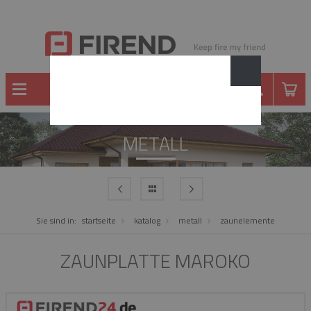
METALL
Sie sind in:
startseite
katalog
metall
zaunelemente
ZAUNPLATTE MAROKO